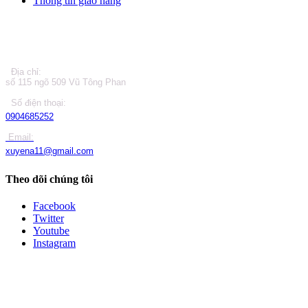
Thông tin giao hàng
LIÊN HỆ
Địa chỉ:
số 115 ngõ 509 Vũ Tông Phan
Số điện thoại:
0904685252
Email:
xuyena11@gmail.com
Theo dõi chúng tôi
Facebook
Twitter
Youtube
Instagram