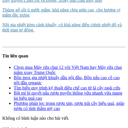
Dây truyền Chiết rót và Đóng, Xoáy nắp chai thủy tinh
Thùng gỗ sồi ủ nước mắm, khả năng chịu mặn cao, cho hương vị
mắm đặc trưng
Nồi gia nhiệt kèm cánh khuấy, có khả năng điều chỉnh nhiệt độ và
thời gian tự động.
Tin liên quan
Chọn mua Máy rửa chai 12 vòi Việt Nam hay Máy rửa chai
mâm xoay Trung Quốc
Bồn inox gia nhiệt khuấy dầu gội đầu, Bồn nấu cao cô cao
gội đầu organic
Tìm hiểu quy trình kỹ thuật điều chế cao từ lá cây ngải cứu
Bật mí bí quyết nấu rượu truyền thống vừa nhanh vừa mang
lại hiệu quả cao
Phương pháp lọc trong rượu sim, rượu trái cây hiệu quả, giúp
rượu có tính thẩm mỹ cao
Không có bình luận nào cho bài viết.