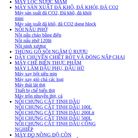
MÁY LỌC NƯỚC MẮM
MÁY SẢN XUẤT ĐÁ KHÔ, ĐÁ KHÓI, ĐÁ CO2
Máy sản xuất đá CO2, Đá khô, đá khói
mini
Máy sản xuất đá khô, đá CO2 dạng block
NỒI NẤU PHỞ
Nồi nấu cháo bằng điện
Nồi nấu phở 120lit
Nồi ninh xương
THÙNG GỖ SỒI NGÂM Ủ RƯỢU
DÂY CHUYỀN CHIẾT RÓT VÀ ĐÓNG NẮP CHAI
MÁY CHẾ BIẾN THỰC PHẨM
MÁY LÀM ĐẬU PHỤ, ĐẬU HŨ
Máy xay bột siêu mịn
Máy xay giò chả các loại
Máy thái lát thịt
Thiết bị chế biến thịt
Máy trộn nhuyễn thịt, cá
NỒI CHƯNG CẤT TINH DẦU
NỒI CHƯNG CẤT TINH DẦU 100L
NỒI CHƯNG CẤT TINH DẦU 200Lit
NỒI CHƯNG CẤT TINH DẦU 500L
NỒI CHƯNG CẤT TINH DẦU CÔNG
NGHIỆP
MÁY ĐO NỒNG ĐỘ CỒN