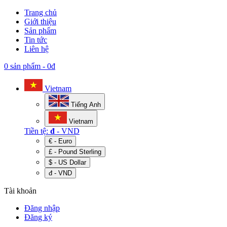
Trang chủ
Giới thiệu
Sản phẩm
Tin tức
Liên hệ
0 sản phẩm
-
0đ
Vietnam
Tiếng Anh
Vietnam
Tiền tệ:
đ
- VND
€ - Euro
£ - Pound Sterling
$ - US Dollar
đ - VND
Tài khoản
Đăng nhập
Đăng ký