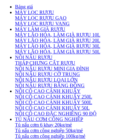
Bảng giá
MÁY LỌC RƯỢU
MÁY LỌC RƯỢU GẠO
MÁY LỌC RƯỢU VANG
MÁY LÀM GIÀ RƯỢU
MÁY LÃO HÓA, LÀM GIÀ RƯỢU 10L
MÁY LÃO HÓA, LÀM GIÀ RƯỢU 20L
MÁY LÃO HÓA, LÀM GIÀ RƯỢU 30L
MÁY LÃO HÓA, LÀM GIÀ RƯỢU 50L
NỒI NẤU RƯỢU
THÁP CHƯNG CẤT RƯỢU
NỒI NẤU RƯỢU MINI GIA ĐÌNH
NỒI NẤU RƯỢU CỠ TRUNG
NỒI NẤU RƯỢU LOẠI LỚN
NỒI NẤU RƯỢU BẰNG ĐỒNG
NỒI CÔ CAO CÁNH KHUẤY
NỒI CÔ CAO CÁNH KHUẤY 250L
NỒI CÔ CAO CÁNH KHUẤY 500L
NỒI CÔ CAO CÁNH KHUẤY 50L
NỒI CÔ CAO ĐẶC NGHIÊNG 90 ĐỘ
TỦ NẤU CƠM CÔNG NGHIỆP
Tủ nấu cơm 6 khay 20kg/mẻ
Tủ nấu cơm công nghiệp 50kg/mẻ
Tủ nấu cơm công nghiệp 100kg/mẻ