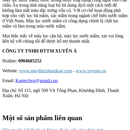
châu Âu trong tính năng loại bỏ bã dung dịch một cách triệt để
không làm mất màu đặc trưng vốn có. Với cơ chế hoạt động phù
hợp cho việc lọc bã mắm, xác mắm trong ngành chế biến nước mắm
ở Việt Nam, Máy lọc nước mắm có công dụng chính là chắt lọc
mắm và làm trong màu nước mắm.
Mọi thắc mắc về máy lọc cặn bã, máy lọc nước mắm, xin vui lòng
liên hệ với chúng tôi để được hỗ trợ nhanh nhất.
CÔNG TY TNHH ĐTTM XUYÊN Á
Hotline:
0904685252
Website:
www.maythucphamkag.com
-
www.xuyena.vn
Email:
Kagtechvn@gmail.con
Địa chỉ: Số 115, ngõ 509 Vũ Tông Phan, Khương Đình, Thanh
Xuân, Hà Nội
Một số sản phẩm liên quan