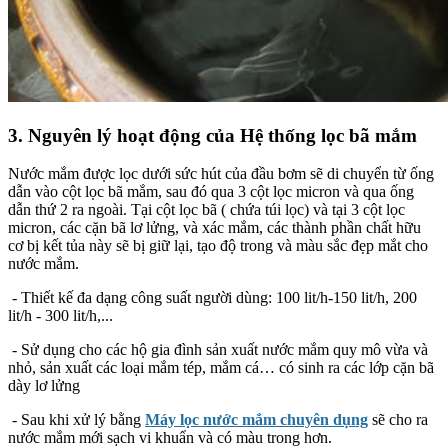
3. Nguyên lý hoạt động của Hệ thống lọc bã mắm
Nước mắm được lọc dưới sức hút của đầu bơm sẽ di chuyển từ ống
dẫn vào cột lọc bã mắm, sau đó qua 3 cột lọc micron và qua ống
dẫn thứ 2 ra ngoài. Tại cột lọc bã ( chứa túi lọc) và tại 3 cột lọc
micron, các cặn bã lơ lửng, và xác mắm, các thành phần chất hữu
cơ bị kết tủa này sẽ bị giữ lại, tạo độ trong và màu sắc đẹp mắt cho
nước mắm.
- Thiết kế đa dạng công suất người dùng: 100 lit/h-150 lit/h, 200
lit/h - 300 lit/h,...
- Sử dụng cho các hộ gia đình sản xuất nước mắm quy mô vừa và
nhỏ, sản xuất các loại mắm tép, mắm cá… có sinh ra các lớp cặn bã
dày lơ lửng
- Sau khi xử lý bằng
Máy lọc nước mắm chuyên dụng
sẽ cho ra
nước mắm mới sạch vi khuẩn và có màu trong hơn.