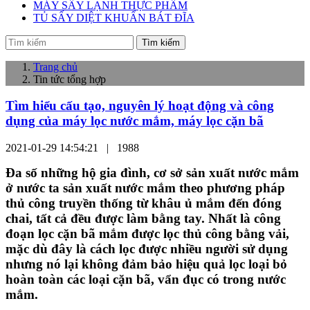
MÁY SẤY LẠNH THỰC PHẨM
TỦ SẤY DIỆT KHUẨN BÁT ĐĨA
Tìm kiếm
Trang chủ
Tin tức tổng hợp
Tìm hiểu cấu tạo, nguyên lý hoạt động và công
dụng của máy lọc nước mắm, máy lọc cặn bã
2021-01-29 14:54:21 |
1988
Đa số những hộ gia đình, cơ sở sản xuất nước mắm
ở nước ta sản xuất nước mắm theo phương pháp
thủ công truyền thống từ khâu ủ mắm đến đóng
chai, tất cả đều được làm bằng tay. Nhất là công
đoạn lọc cặn bã mắm được lọc thủ công bằng vải,
mặc dù đây là cách lọc được nhiều người sử dụng
nhưng nó lại không đảm bảo hiệu quả lọc loại bỏ
hoàn toàn các loại cặn bã, vẩn đục có trong nước
mắm.