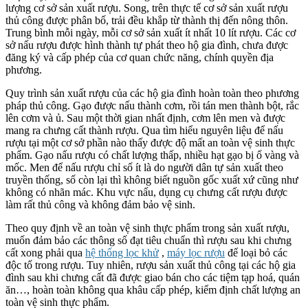
lượng cơ sở sản xuất rượu. Song, trên thực tế cơ sở sản xuất rượu
thủ công được phân bố, trải đều khắp từ thành thị đến nông thôn.
Trung bình mỗi ngày, mỗi cơ sở sản xuất ít nhất 10 lít rượu. Các cơ
sở nấu rượu được hình thành tự phát theo hộ gia đình, chưa được
đăng ký và cấp phép của cơ quan chức năng, chính quyền địa
phương.
Quy trình sản xuất rượu của các hộ gia đình hoàn toàn theo phương
pháp thủ công. Gạo được nấu thành cơm, rồi tán men thành bột, rắc
lên cơm và ủ. Sau một thời gian nhất định, cơm lên men và được
mang ra chưng cất thành rượu. Qua tìm hiểu nguyên liệu để nấu
rượu tại một cơ sở phần nào thấy được độ mất an toàn vệ sinh thực
phẩm. Gạo nấu rượu có chất lượng thấp, nhiều hạt gạo bị ố vàng và
mốc. Men để nấu rượu chỉ số ít là do người dân tự sản xuất theo
truyền thống, số còn lại thì không biết nguồn gốc xuất xứ cũng như
không có nhãn mác. Khu vực nấu, dụng cụ chưng cất rượu được
làm rất thủ công và không đảm bảo vệ sinh.
Theo quy định về an toàn vệ sinh thực phẩm trong sản xuất rượu,
muốn đảm bảo các thông số đạt tiêu chuẩn thì rượu sau khi chưng
cất xong phải qua
hệ thống lọc khử
,
máy lọc rượu
để loại bỏ các
độc tố trong rượu. Tuy nhiên, rượu sản xuất thủ công tại các hộ gia
đình sau khi chưng cất đã được giao bán cho các tiệm tạp hoá, quán
ăn…, hoàn toàn không qua khâu cấp phép, kiểm định chất lượng an
toàn vệ sinh thực phẩm.