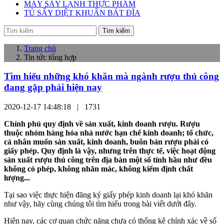
MÁY SẤY LẠNH THỰC PHẨM
TỦ SẤY DIỆT KHUẨN BÁT ĐĨA
Tìm kiếm
Trang chủ
Tin tức tổng hợp
Tìm hiểu những khó khăn mà ngành rượu thủ công
đang gặp phải hiện nay
2020-12-17 14:48:18 |
1731
Chính phủ quy định về sản xuất, kinh doanh rượu. Rượu
thuộc nhóm hàng hóa nhà nước hạn chế kinh doanh; tổ chức,
cá nhân muốn sản xuất, kinh doanh, buôn bán rượu phải có
giấy phép. Quy định là vậy, nhưng trên thực tế, việc hoạt động
sản xuất rượu thủ công trên địa bàn một số tỉnh hầu như đều
không có phép, không nhãn mác, không kiểm định chất
lượng...
Tại sao việc thực hiện đăng ký giấy phép kinh doanh lại khó khăn
như vậy, hãy cùng chúng tôi tìm hiểu trong bài viết dưới đây.
Hiện nay, các cơ quan chức năng chưa có thống kê chính xác về số