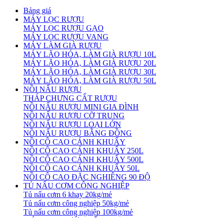
Bảng giá
MÁY LỌC RƯỢU
MÁY LỌC RƯỢU GẠO
MÁY LỌC RƯỢU VANG
MÁY LÀM GIÀ RƯỢU
MÁY LÃO HÓA, LÀM GIÀ RƯỢU 10L
MÁY LÃO HÓA, LÀM GIÀ RƯỢU 20L
MÁY LÃO HÓA, LÀM GIÀ RƯỢU 30L
MÁY LÃO HÓA, LÀM GIÀ RƯỢU 50L
NỒI NẤU RƯỢU
THÁP CHƯNG CẤT RƯỢU
NỒI NẤU RƯỢU MINI GIA ĐÌNH
NỒI NẤU RƯỢU CỠ TRUNG
NỒI NẤU RƯỢU LOẠI LỚN
NỒI NẤU RƯỢU BẰNG ĐỒNG
NỒI CÔ CAO CÁNH KHUẤY
NỒI CÔ CAO CÁNH KHUẤY 250L
NỒI CÔ CAO CÁNH KHUẤY 500L
NỒI CÔ CAO CÁNH KHUẤY 50L
NỒI CÔ CAO ĐẶC NGHIÊNG 90 ĐỘ
TỦ NẤU CƠM CÔNG NGHIỆP
Tủ nấu cơm 6 khay 20kg/mẻ
Tủ nấu cơm công nghiệp 50kg/mẻ
Tủ nấu cơm công nghiệp 100kg/mẻ