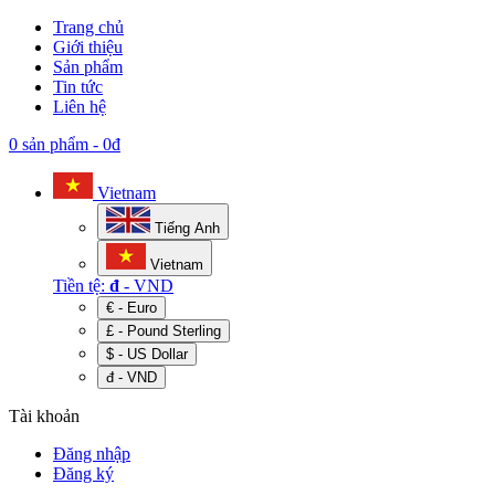
Trang chủ
Giới thiệu
Sản phẩm
Tin tức
Liên hệ
0 sản phẩm
-
0đ
Vietnam
Tiếng Anh
Vietnam
Tiền tệ:
đ
- VND
€ - Euro
£ - Pound Sterling
$ - US Dollar
đ - VND
Tài khoản
Đăng nhập
Đăng ký