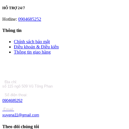
HỖ TRỢ 24/7
Hotline:
0904685252
Thông tin
Chính sách bảo mật
Điều khoản & Điều kiên
Thông tin giao hàng
LIÊN HỆ
Địa chỉ:
số 115 ngõ 509 Vũ Tông Phan
Số điện thoại:
0904685252
Email:
xuyena11@gmail.com
Theo dõi chúng tôi