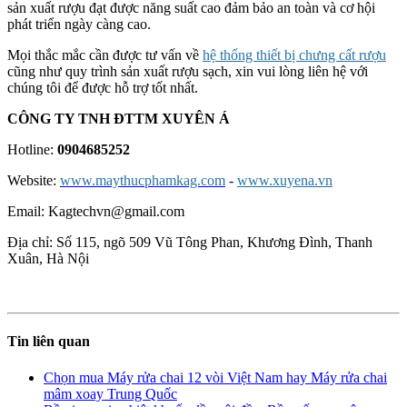
sản xuất rượu đạt được năng suất cao đảm bảo an toàn và cơ hội
phát triển ngày càng cao.
Mọi thắc mắc cần được tư vấn về
hệ thống thiết bị chưng cất rượu
cũng như quy trình sản xuất rượu sạch, xin vui lòng liên hệ với
chúng tôi để được hỗ trợ tốt nhất.
CÔNG TY TNH ĐTTM XUYÊN Á
Hotline:
0904685252
Website:
www.maythucphamkag.com
-
www.xuyena.vn
Email: Kagtechvn@gmail.com
Địa chỉ: Số 115, ngõ 509 Vũ Tông Phan, Khương Đình, Thanh
Xuân, Hà Nội
Tin liên quan
Chọn mua Máy rửa chai 12 vòi Việt Nam hay Máy rửa chai
mâm xoay Trung Quốc