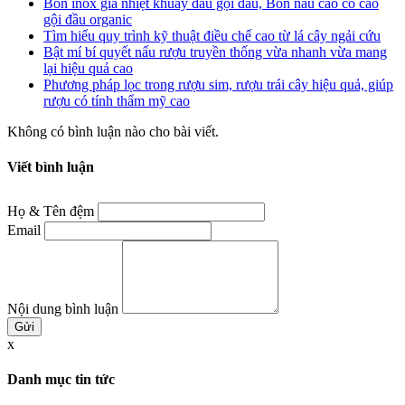
Bồn inox gia nhiệt khuấy dầu gội đầu, Bồn nấu cao cô cao
gội đầu organic
Tìm hiểu quy trình kỹ thuật điều chế cao từ lá cây ngải cứu
Bật mí bí quyết nấu rượu truyền thống vừa nhanh vừa mang
lại hiệu quả cao
Phương pháp lọc trong rượu sim, rượu trái cây hiệu quả, giúp
rượu có tính thẩm mỹ cao
Không có bình luận nào cho bài viết.
Viết bình luận
Họ & Tên đệm
Email
Nội dung bình luận
x
Danh mục tin tức