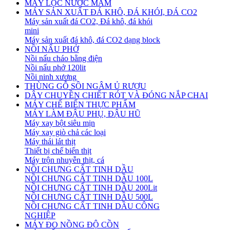
MÁY LỌC NƯỚC MẮM
MÁY SẢN XUẤT ĐÁ KHÔ, ĐÁ KHÓI, ĐÁ CO2
Máy sản xuất đá CO2, Đá khô, đá khói
mini
Máy sản xuất đá khô, đá CO2 dạng block
NỒI NẤU PHỞ
Nồi nấu cháo bằng điện
Nồi nấu phở 120lit
Nồi ninh xương
THÙNG GỖ SỒI NGÂM Ủ RƯỢU
DÂY CHUYỀN CHIẾT RÓT VÀ ĐÓNG NẮP CHAI
MÁY CHẾ BIẾN THỰC PHẨM
MÁY LÀM ĐẬU PHỤ, ĐẬU HŨ
Máy xay bột siêu mịn
Máy xay giò chả các loại
Máy thái lát thịt
Thiết bị chế biến thịt
Máy trộn nhuyễn thịt, cá
NỒI CHƯNG CẤT TINH DẦU
NỒI CHƯNG CẤT TINH DẦU 100L
NỒI CHƯNG CẤT TINH DẦU 200Lit
NỒI CHƯNG CẤT TINH DẦU 500L
NỒI CHƯNG CẤT TINH DẦU CÔNG
NGHIỆP
MÁY ĐO NỒNG ĐỘ CỒN