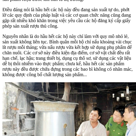
Điều đáng nói là hầu hết các hộ này đều đang sản xuất tự do, phớt
lờ các quy định của pháp luật và các cơ quan chức năng cũng đang
gặp rất nhiều khó khăn trong việc yêu cầu các hộ đăng ký cấp giấy
phép sản xuất rượu thủ công.
Nguyên nhân là do hầu hết các hộ này chỉ làm với quy mô nhỏ lẻ,
sản xuất không liên tục. Bình quân mỗi hộ chỉ nấu khoảng vài chục
lít rượu mỗi tháng; vừa nấu rượu vừa kết hợp sử dụng phụ phẩm để
chăn nuôi. Các cơ sở này điều kiện địa điểm, cơ sở vật chất đều rất
hạn chế, lạc hậu; trang thiết bị, dụng cụ thô sơ, sử dụng các vật liệu
dễ bị thôi nhiễm vào thực phẩm; chưa kể, hầu hết các sản phẩm
rượu này đều được chứa đựng trong các bao bì không có nhãn mác,
không được công bố chất lượng sản phẩm...