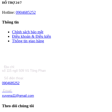
HỖ TRỢ 24/7
Hotline:
0904685252
Thông tin
Chính sách bảo mật
Điều khoản & Điều kiên
Thông tin giao hàng
LIÊN HỆ
Địa chỉ:
số 115 ngõ 509 Vũ Tông Phan
Số điện thoại:
0904685252
Email:
xuyena11@gmail.com
Theo dõi chúng tôi