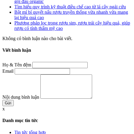
gội đầu organic
Tìm hiểu quy trình kỹ thuật điều chế cao từ lá cây ngải cứu
Bật mí bí quyết nấu rượu truyền thống vừa nhanh vừa mang
lại hiệu quả cao
Phương pháp lọc trong rượu sim, rượu trái cây hiệu quả, giúp
rượu có tính thẩm mỹ cao
Không có bình luận nào cho bài viết.
Viết bình luận
Họ & Tên đệm
Email
Nội dung bình luận
x
Danh mục tin tức
Tin tức tổng hợp