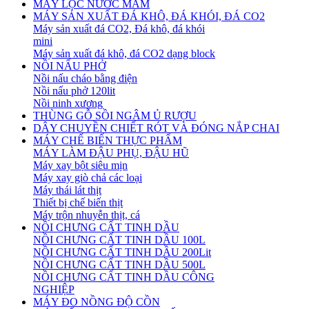
MÁY LỌC NƯỚC MẮM
MÁY SẢN XUẤT ĐÁ KHÔ, ĐÁ KHÓI, ĐÁ CO2
Máy sản xuất đá CO2, Đá khô, đá khói
mini
Máy sản xuất đá khô, đá CO2 dạng block
NỒI NẤU PHỞ
Nồi nấu cháo bằng điện
Nồi nấu phở 120lit
Nồi ninh xương
THÙNG GỖ SỒI NGÂM Ủ RƯỢU
DÂY CHUYỀN CHIẾT RÓT VÀ ĐÓNG NẮP CHAI
MÁY CHẾ BIẾN THỰC PHẨM
MÁY LÀM ĐẬU PHỤ, ĐẬU HŨ
Máy xay bột siêu mịn
Máy xay giò chả các loại
Máy thái lát thịt
Thiết bị chế biến thịt
Máy trộn nhuyễn thịt, cá
NỒI CHƯNG CẤT TINH DẦU
NỒI CHƯNG CẤT TINH DẦU 100L
NỒI CHƯNG CẤT TINH DẦU 200Lit
NỒI CHƯNG CẤT TINH DẦU 500L
NỒI CHƯNG CẤT TINH DẦU CÔNG
NGHIỆP
MÁY ĐO NỒNG ĐỘ CỒN