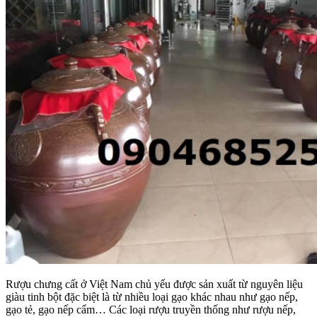
Rượu chưng cất ở Việt Nam chủ yếu được sản xuất từ nguyên liệu
giàu tinh bột đặc biệt là từ nhiều loại gạo khác nhau như gạo nếp,
gạo tẻ, gạo nếp cẩm… Các loại rượu truyền thống như rượu nếp,