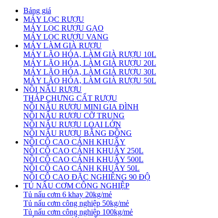
Bảng giá
MÁY LỌC RƯỢU
MÁY LỌC RƯỢU GẠO
MÁY LỌC RƯỢU VANG
MÁY LÀM GIÀ RƯỢU
MÁY LÃO HÓA, LÀM GIÀ RƯỢU 10L
MÁY LÃO HÓA, LÀM GIÀ RƯỢU 20L
MÁY LÃO HÓA, LÀM GIÀ RƯỢU 30L
MÁY LÃO HÓA, LÀM GIÀ RƯỢU 50L
NỒI NẤU RƯỢU
THÁP CHƯNG CẤT RƯỢU
NỒI NẤU RƯỢU MINI GIA ĐÌNH
NỒI NẤU RƯỢU CỠ TRUNG
NỒI NẤU RƯỢU LOẠI LỚN
NỒI NẤU RƯỢU BẰNG ĐỒNG
NỒI CÔ CAO CÁNH KHUẤY
NỒI CÔ CAO CÁNH KHUẤY 250L
NỒI CÔ CAO CÁNH KHUẤY 500L
NỒI CÔ CAO CÁNH KHUẤY 50L
NỒI CÔ CAO ĐẶC NGHIÊNG 90 ĐỘ
TỦ NẤU CƠM CÔNG NGHIỆP
Tủ nấu cơm 6 khay 20kg/mẻ
Tủ nấu cơm công nghiệp 50kg/mẻ
Tủ nấu cơm công nghiệp 100kg/mẻ