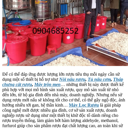
Để có thể đáp ứng được lượng lớn rượu tiêu thụ mỗi ngày cần sử
dụng một số thiết bị hỗ trợ như
Nồi nấu rượu
,
Tủ nấu cơm
,
Tháp
chưng cất rượu
,
Máy trộn men
… những thiết bị này được thiết kế
phù hợp với mọi mô hình sản xuất rượu, quy mô sản xuất từ nhỏ
đến lớn, từ hộ gia đình đến nhà máy, doanh nghiệp. Nhưng nếu sử
dụng rượu mới nấu sẽ không tốt cho cơ thể, có thể gây ngộ độc, ảnh
hưởng nhiều tới gan, hệ thần kinh…
Máy Lọc Rượu
là giải pháp
công nghệ mới được nhiều gia đình, cơ sở sản xuất rượu, doanh
nghiệp rượu sử dụng như một thiết bị khử độc tố dành riêng cho
rượu truyền thống, làm giảm bớt hàm lượng aldehyde, methanol,
furfurol giúp cho sản phẩm rượu đạt chất lượng cao, an toàn khi sử