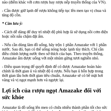
nào (điểm khác với cơm rượu hay rượu nếp truyền thống của VN).
- Cần được giữ lạnh để rượu không tiếp tục lên men tạo vị chua và
tăng độ cồn.
* Cần lưu ý:
- Cách dễ dàng để duy trì nhiệt độ phù hợp là sử dụng nồi cơm điện
hoặc nồi nấu chậm đặt ấm.
- Nếu cần dùng làm đồ uống, hãy trộn 1 phần Amazake với 1 phần
nước. Sau đó, bạn có thể uống nóng hoặc lạnh tùy thích. Chỉ cần
điều chỉnh lượng nước theo sở thích của bạn. Theo truyền thống,
Amazake ấm được uống với một nhúm gừng tươi nghiền nhỏ.
- Điều quan trọng để quyết định để có được Amazake hoàn hảo
chính là thời gian ủ và nhiệt độ ủ rượu. Nếu bạn ủ hỗn hợp trong
thời gian lâu hơn thời gian tiêu chuẩn, Amazake sẽ có bề mặt hơi
vàng và vị ngọt mạnh hơn và ngược lại.
Lợi ích của rượu ngọt Amazake đối với
sức khỏe
Amazake là đồ uống lên men có chứa nhiều thành phần tốt cho sức