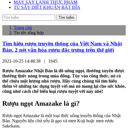
MÁY SẤY LẠNH THỰC PHẨM
TỦ SẤY DIỆT KHUẨN BÁT ĐĨA
Tìm kiếm
Trang chủ
Tin tức tổng hợp
Tìm hiểu rượu truyền thống của Việt Nam và Nhật
Bản, 2 nét văn hóa rượu đặc trưng trên thế giới
2021-10-25 14:48:38 |
1645
Rượu Amazake Nhật Bản là đồ uống ngọt, thường xuyên được
thưởng thức nóng trong mùa đông. Tùy vào công thức, nó có
thể chứa một lượng nhỏ rượu. Hãy cùng chúng tôi tìm hiểu
thêm về những tác dụng tuyệt vời mà nó mang lại cho sức khỏe,
cũng như cách chế biến loại rượu tuyệt vời này nhé!
Rượu ngọt Amazake là gì?
Rượu ngọt Amazake là một loại thức uống truyền thống của Nhật
Bản. Nguyên liệu chủ yếu là gạo và men Koji hoặc men rượu
Sakekasu.