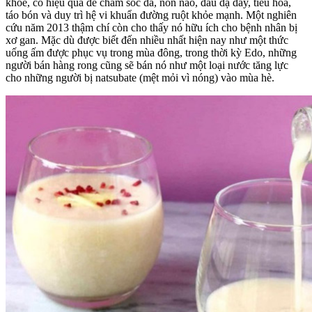
khỏe, có hiệu quả để chăm sóc da, nôn nao, đau dạ dày, tiêu hóa,
táo bón và duy trì hệ vi khuẩn đường ruột khỏe mạnh. Một nghiên
cứu năm 2013 thậm chí còn cho thấy nó hữu ích cho bệnh nhân bị
xơ gan. Mặc dù được biết đến nhiều nhất hiện nay như một thức
uống ấm được phục vụ trong mùa đông, trong thời kỳ Edo, những
người bán hàng rong cũng sẽ bán nó như một loại nước tăng lực
cho những người bị natsubate (mệt mỏi vì nóng) vào mùa hè.