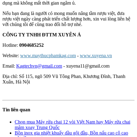
dụng mà không mất thời gian ngâm ủ.
Nếu bạn đang là người có mong muốn nâng tầm rượu việt, đưa
rượu việt ngày càng phát triển chất lượng hơn, xin vui lòng liên hệ
với chúng tôi để cùng trao đổi hỗ trợ nhé.
CÔNG TY TNHH ĐTTM XUYÊN Á
Hotline:
0904685252
Website:
www.maythucphamkag.com
-
www.xuyena.vn
Email:
Kagtechvn@gmail.com
- xuyena11@gmail.com
Địa chỉ: Số 115, ngõ 509 Vũ Tông Phan, Khương Đình, Thanh
Xuân, Hà Nội
Tin liên quan
Chọn mua Máy rửa chai 12 vòi Việt Nam hay Máy rửa chai
mâm xoay Trung Quốc
Bồn inox gia nhiệt khuấy dầu gội đầu, Bồn nấu cao cô cao