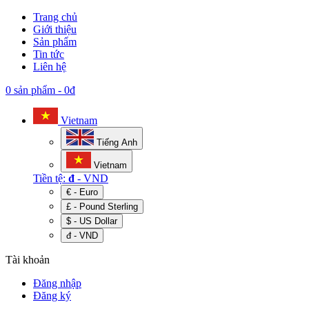
Trang chủ
Giới thiệu
Sản phẩm
Tin tức
Liên hệ
0 sản phẩm
-
0đ
Vietnam
Tiếng Anh
Vietnam
Tiền tệ:
đ
- VND
€ - Euro
£ - Pound Sterling
$ - US Dollar
đ - VND
Tài khoản
Đăng nhập
Đăng ký