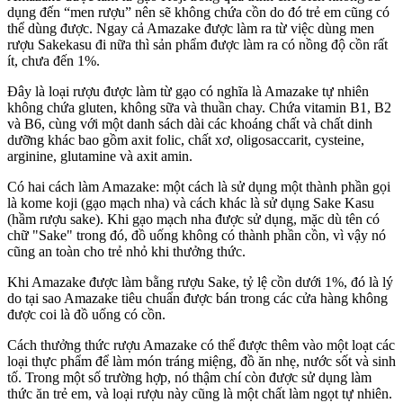
dụng đến “men rượu” nên sẽ không chứa cồn do đó trẻ em cũng có
thể dùng được. Ngay cả Amazake được làm ra từ việc dùng men
rượu Sakekasu đi nữa thì sản phẩm được làm ra có nồng độ cồn rất
ít, chưa đến 1%.
Đây là loại rượu được làm từ gạo có nghĩa là Amazake tự nhiên
không chứa gluten, không sữa và thuần chay. Chứa vitamin B1, B2
và B6, cùng với một danh sách dài các khoáng chất và chất dinh
dưỡng khác bao gồm axit folic, chất xơ, oligosaccarit, cysteine,
arginine, glutamine và axit amin.
Có hai cách làm Amazake: một cách là sử dụng một thành phần gọi
là kome koji (gạo mạch nha) và cách khác là sử dụng Sake Kasu
(hầm rượu sake). Khi gạo mạch nha được sử dụng, mặc dù tên có
chữ "Sake" trong đó, đồ uống không có thành phần cồn, vì vậy nó
cũng an toàn cho trẻ nhỏ khi thưởng thức.
Khi Amazake được làm bằng rượu Sake, tỷ lệ cồn dưới 1%, đó là lý
do tại sao Amazake tiêu chuẩn được bán trong các cửa hàng không
được coi là đồ uống có cồn.
Cách thưởng thức rượu Amazake có thể được thêm vào một loạt các
loại thực phẩm để làm món tráng miệng, đồ ăn nhẹ, nước sốt và sinh
tố. Trong một số trường hợp, nó thậm chí còn được sử dụng làm
thức ăn trẻ em, và loại rượu này cũng là một chất làm ngọt tự nhiên.