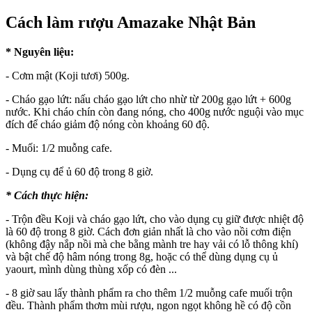
Cách làm rượu Amazake Nhật Bản
* Nguyên liệu:
- Cơm mật (Koji tươi) 500g.
- Cháo gạo lứt: nấu cháo gạo lứt cho nhừ từ 200g gạo lứt + 600g
nước. Khi cháo chín còn đang nóng, cho 400g nước nguội vào mục
đích để cháo giảm độ nóng còn khoảng 60 độ.
- Muối: 1/2 muỗng cafe.
- Dụng cụ để ủ 60 độ trong 8 giờ.
* Cách thực hiện:
- Trộn đều Koji và cháo gạo lứt, cho vào dụng cụ giữ được nhiệt độ
là 60 độ trong 8 giờ. Cách đơn giản nhất là cho vào nồi cơm điện
(không đậy nắp nồi mà che bằng mành tre hay vải có lỗ thông khí)
và bật chế độ hâm nóng trong 8g, hoặc có thể dùng dụng cụ ủ
yaourt, mình dùng thùng xốp có đèn ...
- 8 giờ sau lấy thành phẩm ra cho thêm 1/2 muỗng cafe muối trộn
đều. Thành phẩm thơm mùi rượu, ngon ngọt không hề có độ cồn