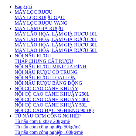
Bảng giá
MÁY LỌC RƯỢU
MÁY LỌC RƯỢU GẠO
MÁY LỌC RƯỢU VANG
MÁY LÀM GIÀ RƯỢU
MÁY LÃO HÓA, LÀM GIÀ RƯỢU 10L
MÁY LÃO HÓA, LÀM GIÀ RƯỢU 20L
MÁY LÃO HÓA, LÀM GIÀ RƯỢU 30L
MÁY LÃO HÓA, LÀM GIÀ RƯỢU 50L
NỒI NẤU RƯỢU
THÁP CHƯNG CẤT RƯỢU
NỒI NẤU RƯỢU MINI GIA ĐÌNH
NỒI NẤU RƯỢU CỠ TRUNG
NỒI NẤU RƯỢU LOẠI LỚN
NỒI NẤU RƯỢU BẰNG ĐỒNG
NỒI CÔ CAO CÁNH KHUẤY
NỒI CÔ CAO CÁNH KHUẤY 250L
NỒI CÔ CAO CÁNH KHUẤY 500L
NỒI CÔ CAO CÁNH KHUẤY 50L
NỒI CÔ CAO ĐẶC NGHIÊNG 90 ĐỘ
TỦ NẤU CƠM CÔNG NGHIỆP
Tủ nấu cơm 6 khay 20kg/mẻ
Tủ nấu cơm công nghiệp 50kg/mẻ
Tủ nấu cơm công nghiệp 100kg/mẻ