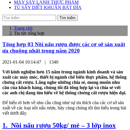
MÁY SẤY LẠNH THỰC PHẨM
TỦ SẤY DIỆT KHUẨN BÁT ĐĨA
Tìm kiếm
Trang chủ
Tin tức tổng hợp
Tổng hợp 03 Nồi nấu rượu được các cơ sở sản xuất
ưa chuộng nhất trong năm 2020
2021-01-04 10:14:47 |
1340
Với kinh nghiệm hơn 15 năm trong ngành kinh doanh và sản
xuất các máy móc, thiết bị ngành chế biến thực phẩm, hệ thống
chưng cất rượu. Lắng nghe những chia sẻ, mong muốn nhu
cầu của khách hàng, chúng tôi đã tổng hợp lại và chia sẻ với
các anh chị đang tìm hiểu về hệ thống chưng cất rượu hiện đại.
Để hiểu rõ hơn về nhu cầu cũng như sự ưa thích của các cơ sở sản
xuất về các loại nồi nấu rượu, hãy cùng chúng tôi tìm hiểu trong bài
viết dưới đây.
1. Nồi nấu rượu 50kg/ mẻ – 3 lớp inox