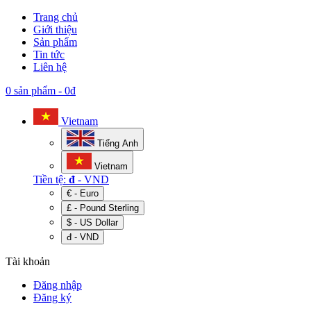
Trang chủ
Giới thiệu
Sản phẩm
Tin tức
Liên hệ
0 sản phẩm
-
0đ
Vietnam
Tiếng Anh
Vietnam
Tiền tệ:
đ
- VND
€ - Euro
£ - Pound Sterling
$ - US Dollar
đ - VND
Tài khoản
Đăng nhập
Đăng ký