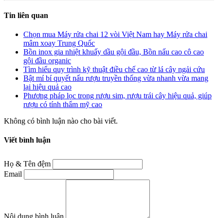
Tin liên quan
Chọn mua Máy rửa chai 12 vòi Việt Nam hay Máy rửa chai
mâm xoay Trung Quốc
Bồn inox gia nhiệt khuấy dầu gội đầu, Bồn nấu cao cô cao
gội đầu organic
Tìm hiểu quy trình kỹ thuật điều chế cao từ lá cây ngải cứu
Bật mí bí quyết nấu rượu truyền thống vừa nhanh vừa mang
lại hiệu quả cao
Phương pháp lọc trong rượu sim, rượu trái cây hiệu quả, giúp
rượu có tính thẩm mỹ cao
Không có bình luận nào cho bài viết.
Viết bình luận
Họ & Tên đệm
Email
Nội dung bình luận