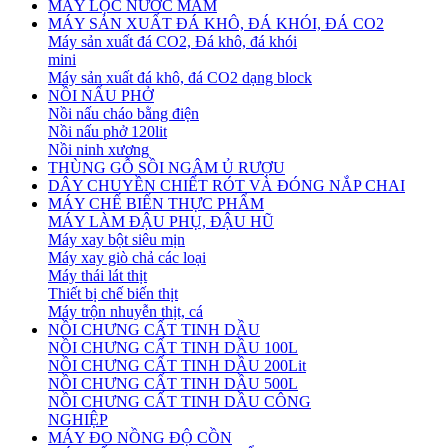
MÁY LỌC NƯỚC MẮM
MÁY SẢN XUẤT ĐÁ KHÔ, ĐÁ KHÓI, ĐÁ CO2
Máy sản xuất đá CO2, Đá khô, đá khói
mini
Máy sản xuất đá khô, đá CO2 dạng block
NỒI NẤU PHỞ
Nồi nấu cháo bằng điện
Nồi nấu phở 120lit
Nồi ninh xương
THÙNG GỖ SỒI NGÂM Ủ RƯỢU
DÂY CHUYỀN CHIẾT RÓT VÀ ĐÓNG NẮP CHAI
MÁY CHẾ BIẾN THỰC PHẨM
MÁY LÀM ĐẬU PHỤ, ĐẬU HŨ
Máy xay bột siêu mịn
Máy xay giò chả các loại
Máy thái lát thịt
Thiết bị chế biến thịt
Máy trộn nhuyễn thịt, cá
NỒI CHƯNG CẤT TINH DẦU
NỒI CHƯNG CẤT TINH DẦU 100L
NỒI CHƯNG CẤT TINH DẦU 200Lit
NỒI CHƯNG CẤT TINH DẦU 500L
NỒI CHƯNG CẤT TINH DẦU CÔNG
NGHIỆP
MÁY ĐO NỒNG ĐỘ CỒN