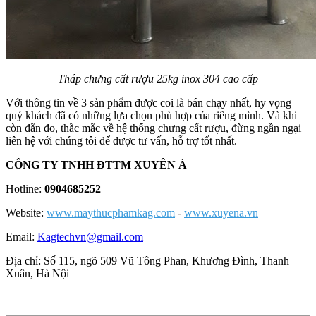
Tháp chưng cất rượu 25kg inox 304 cao cấp
Với thông tin về 3 sản phẩm được coi là bán chạy nhất, hy vọng
quý khách đã có những lựa chọn phù hợp của riêng mình. Và khi
còn đắn đo, thắc mắc về hệ thống chưng cất rượu, đừng ngần ngại
liên hệ với chúng tôi để được tư vấn, hỗ trợ tốt nhất.
CÔNG TY TNHH ĐTTM XUYÊN Á
Hotline:
0904685252
Website:
www.maythucphamkag.com
-
www.xuyena.vn
Email:
Kagtechvn@gmail.com
Địa chỉ: Số 115, ngõ 509 Vũ Tông Phan, Khương Đình, Thanh
Xuân, Hà Nội