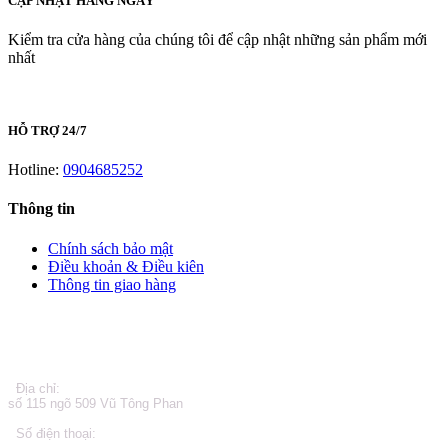
CẬP NHẬT HÀNG NGÀY
Kiểm tra cửa hàng của chúng tôi để cập nhật những sản phẩm mới
nhất
HỖ TRỢ 24/7
Hotline:
0904685252
Thông tin
Chính sách bảo mật
Điều khoản & Điều kiên
Thông tin giao hàng
LIÊN HỆ
Địa chỉ:
số 115 ngõ 509 Vũ Tông Phan
Số điện thoại: