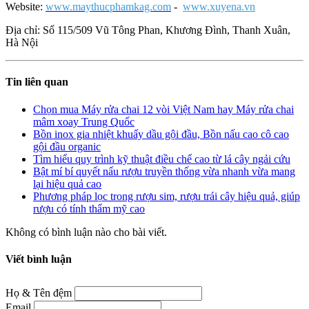
Website:
www.maythucphamkag.com
-
www.xuyena.vn
Địa chỉ: Số 115/509 Vũ Tông Phan, Khương Đình, Thanh Xuân,
Hà Nội
Tin liên quan
Chọn mua Máy rửa chai 12 vòi Việt Nam hay Máy rửa chai
mâm xoay Trung Quốc
Bồn inox gia nhiệt khuấy dầu gội đầu, Bồn nấu cao cô cao
gội đầu organic
Tìm hiểu quy trình kỹ thuật điều chế cao từ lá cây ngải cứu
Bật mí bí quyết nấu rượu truyền thống vừa nhanh vừa mang
lại hiệu quả cao
Phương pháp lọc trong rượu sim, rượu trái cây hiệu quả, giúp
rượu có tính thẩm mỹ cao
Không có bình luận nào cho bài viết.
Viết bình luận
Họ & Tên đệm
Email