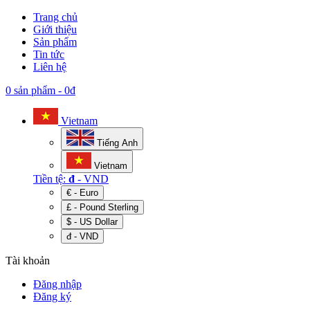
Trang chủ
Giới thiệu
Sản phẩm
Tin tức
Liên hệ
0 sản phẩm
-
0đ
Vietnam
Tiếng Anh
Vietnam
Tiền tệ:
đ
- VND
€ - Euro
£ - Pound Sterling
$ - US Dollar
đ - VND
Tài khoản
Đăng nhập
Đăng ký