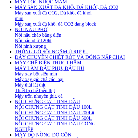
MÁY LỌC NƯỚC MẮM
MÁY SẢN XUẤT ĐÁ KHÔ, ĐÁ KHÓI, ĐÁ CO2
Máy sản xuất đá CO2, Đá khô, đá khói
mini
Máy sản xuất đá khô, đá CO2 dạng block
NỒI NẤU PHỞ
Nồi nấu cháo bằng điện
Nồi nấu phở 120lit
Nồi ninh xương
THÙNG GỖ SỒI NGÂM Ủ RƯỢU
DÂY CHUYỀN CHIẾT RÓT VÀ ĐÓNG NẮP CHAI
MÁY CHẾ BIẾN THỰC PHẨM
MÁY LÀM ĐẬU PHỤ, ĐẬU HŨ
Máy xay bột siêu mịn
Máy xay giò chả các loại
Máy thái lát thịt
Thiết bị chế biến thịt
Máy trộn nhuyễn thịt, cá
NỒI CHƯNG CẤT TINH DẦU
NỒI CHƯNG CẤT TINH DẦU 100L
NỒI CHƯNG CẤT TINH DẦU 200Lit
NỒI CHƯNG CẤT TINH DẦU 500L
NỒI CHƯNG CẤT TINH DẦU CÔNG
NGHIỆP
MÁY ĐO NỒNG ĐỘ CỒN