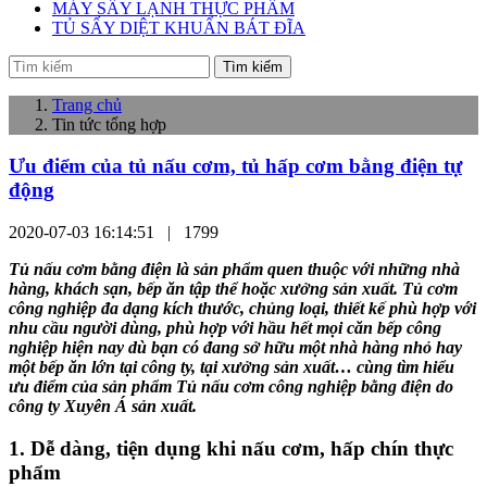
MÁY SẤY LẠNH THỰC PHẨM
TỦ SẤY DIỆT KHUẨN BÁT ĐĨA
Tìm kiếm
Trang chủ
Tin tức tổng hợp
Ưu điểm của tủ nấu cơm, tủ hấp cơm bằng điện tự
động
2020-07-03 16:14:51 |
1799
Tủ nấu cơm bằng điện là sản phẩm quen thuộc với những nhà
hàng, khách sạn, bếp ăn tập thể hoặc xưởng sản xuất. Tủ cơm
công nghiệp đa dạng kích thước, chủng loại, thiết kế phù hợp với
nhu cầu người dùng, phù hợp với hầu hết mọi căn bếp công
nghiệp hiện nay dù bạn có đang sở hữu một nhà hàng nhỏ hay
một bếp ăn lớn tại công ty, tại xưởng sản xuất… cùng tìm hiểu
ưu điểm của sản phẩm Tủ nấu cơm công nghiệp bằng điện do
công ty Xuyên Á sản xuất.
1. Dễ dàng, tiện dụng khi nấu cơm, hấp chín thực
phẩm