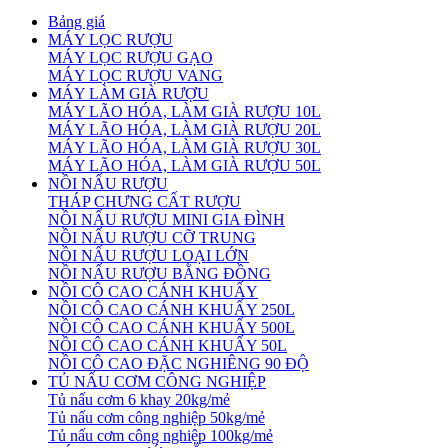
Bảng giá
MÁY LỌC RƯỢU
MÁY LỌC RƯỢU GẠO
MÁY LỌC RƯỢU VANG
MÁY LÀM GIÀ RƯỢU
MÁY LÃO HÓA, LÀM GIÀ RƯỢU 10L
MÁY LÃO HÓA, LÀM GIÀ RƯỢU 20L
MÁY LÃO HÓA, LÀM GIÀ RƯỢU 30L
MÁY LÃO HÓA, LÀM GIÀ RƯỢU 50L
NỒI NẤU RƯỢU
THÁP CHƯNG CẤT RƯỢU
NỒI NẤU RƯỢU MINI GIA ĐÌNH
NỒI NẤU RƯỢU CỠ TRUNG
NỒI NẤU RƯỢU LOẠI LỚN
NỒI NẤU RƯỢU BẰNG ĐỒNG
NỒI CÔ CAO CÁNH KHUẤY
NỒI CÔ CAO CÁNH KHUẤY 250L
NỒI CÔ CAO CÁNH KHUẤY 500L
NỒI CÔ CAO CÁNH KHUẤY 50L
NỒI CÔ CAO ĐẶC NGHIÊNG 90 ĐỘ
TỦ NẤU CƠM CÔNG NGHIỆP
Tủ nấu cơm 6 khay 20kg/mẻ
Tủ nấu cơm công nghiệp 50kg/mẻ
Tủ nấu cơm công nghiệp 100kg/mẻ