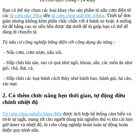
Bạn có thể tùy chọn các loại khay cho sản phẩm tủ nấu cơm điện từ
các
tủ cơm nhỏ 20kg
đến
tủ cơm công suất lớn 100kg
. Thiết kế đơn
giản nhưng không kém phần chắc chắn với 4 bánh xe hoặc 4 miếng
lót đế bằng cao su siêu bền được đặt dưới đế tủ giúp bạn có thể dễ
dàng di chuyển tủ.
Tủ nấu cơ công nghiệp bằng điện với công dụng đa năng :
- Nấu cơm, cơm rượu, nấu xôi.
- Hấp chín hải sản, rau củ quả như ngô, khoai, sắn, các món ăn như
giò, chả, thịt, cá.
- Hấp chín các loại bánh cách thủy như bánh bao, bánh giò, há cảo,
xíu mại.
2. Có thêm chức năng hẹn thời gian, tự động điều
chỉnh nhiệt độ
Tủ cơm công nghiệp bằng điện
được tích hợp hệ thống cảm biến và
rơ-le tự ngắt, mang tới cho người dùng trải nghiệm thú vị khi cài hẹn
giờ timer và nhiệt độ, tủ cơm công nghiệp hoàn toàn tự động hoàn
thiện quy trình nấu.