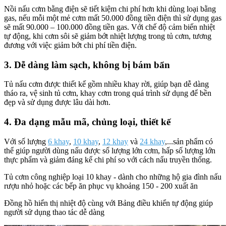
Nồi nấu cơm bằng điện sẽ tiết kiệm chi phí hơn khi dùng loại bằng
gas, nếu mỗi một mẻ cơm mất 50.000 đồng tiền điện thì sử dụng gas
sẽ mất 90.000 – 100.000 đồng tiền gas. Với chế độ cảm biến nhiệt
tự động, khi cơm sôi sẽ giảm bớt nhiệt lượng trong tủ cơm, tương
đương với việc giảm bớt chi phí tiền điện.
3. Dễ dàng làm sạch, không bị bám bẩn
Tủ nấu cơm được thiết kế gồm nhiều khay rời, giúp bạn dễ dàng
tháo ra, vệ sinh tủ cơm, khay cơm trong quá trình sử dụng để bền
đẹp và sử dụng được lâu dài hơn.
4. Đa dạng mẫu mã, chủng loại, thiết kế
Với số lượng
6 khay
,
10 khay
,
12 khay
và
24 khay
,...sản phẩm có
thể giúp người dùng nấu được số lượng lớn cơm, hấp số lượng lớn
thực phẩm và giảm đáng kể chi phí so với cách nấu truyền thống.
Tủ cơm công nghiệp loại 10 khay - dành cho những hộ gia đình nấu
rượu nhỏ hoặc các bếp ăn phục vụ khoảng 150 - 200 xuất ăn
Đồng hồ hiển thị nhiệt độ cùng với Bảng điều khiển tự động giúp
người sử dụng thao tác dễ dàng